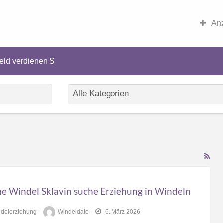
Anz
eld verdienen $
RS
Fe
for
ne Windel Sklavin suche Erziehung in Windeln
ad
tag
delerziehung
Windeldate
6. März 2026
onl