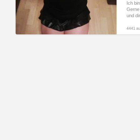
Erziehung
Ich bi
Gerne 
in
und d
Windeln
4441 au