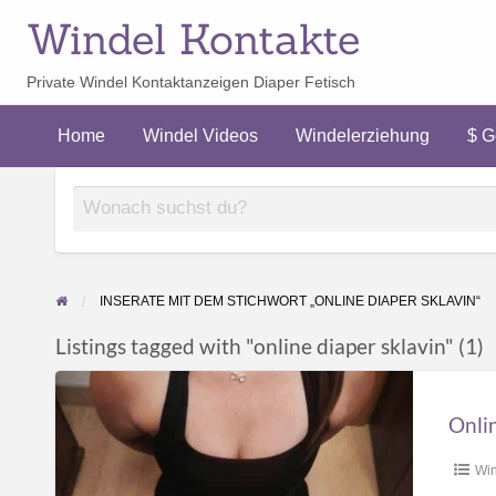
Windel Kontakte
Private Windel Kontaktanzeigen Diaper Fetisch
$ Geld
erziehung
verdienen
Home
Windel Videos
Windelerziehung
$ G
$
INSERATE MIT DEM STICHWORT „ONLINE DIAPER SKLAVIN“
Listings tagged with "online diaper sklavin" (1)
Online
Windel
Onli
Sklavin
suche
Win