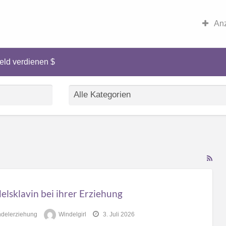
Anz
eld verdienen $
RS
Fe
for
lsklavin bei ihrer Erziehung
ad
tag
delerziehung
Windelgirl
3. Juli 2026
win