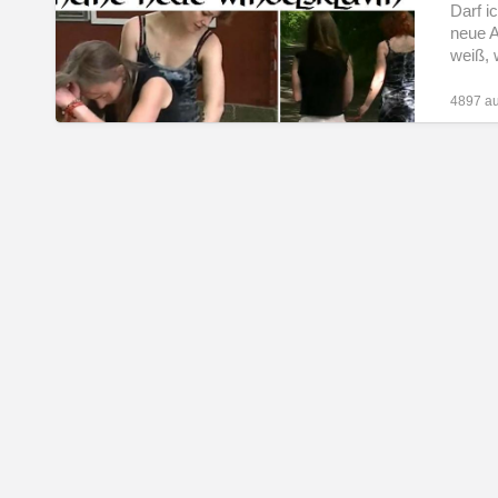
Darf i
neue A
weiß, 
4897 au