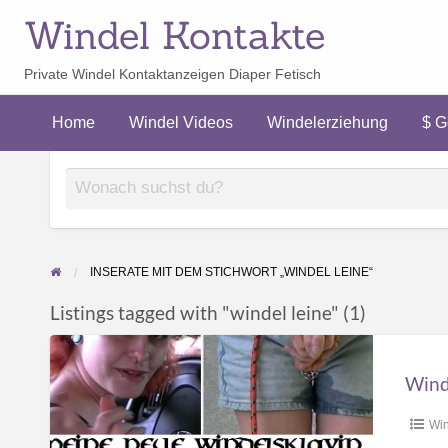
Windel Kontakte
Private Windel Kontaktanzeigen Diaper Fetisch
$ Geld
erziehung
verdienen
Home
Windel Videos
Windelerziehung
$ G
$
INSERATE MIT DEM STICHWORT „WINDEL LEINE“
Listings tagged with "windel leine" (1)
Windelsklavin
bei
Winde
ihrer
Erziehung
Win