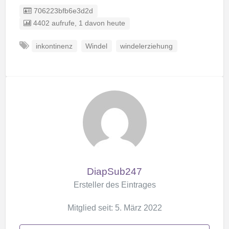
Listing ID
706223bfb6e3d2d
4402 aufrufe, 1 davon heute
inkontinenz
Windel
windelerziehung
DiapSub247
Ersteller des Eintrages
Mitglied seit: 5. März 2022