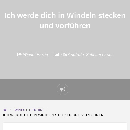
Ich werde dich in Windeln stecken
und vorführen
Windel Herrin
4667 aufrufe, 3 davon heute
Problem
melden
WINDEL HERRIN
ICH WERDE DICH IN WINDELN STECKEN UND VORFÜHREN