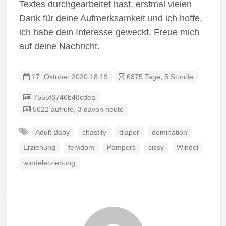
Textes durchgearbeitet hast, erstmal vielen
Dank für deine Aufmerksamkeit und ich hoffe,
ich habe dein Interesse geweckt. Freue mich
auf deine Nachricht.
17. Oktober 2020 18:19
6875 Tage, 5 Stunde
Listing ID
7555f8746b48cdea
5622 aufrufe, 3 davon heute
Adult Baby
chastity
diaper
domination
Erziehung
femdom
Pampers
sissy
Windel
windelerziehung