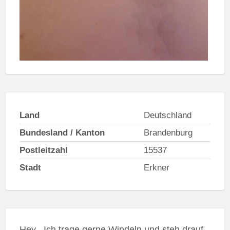
Land
Deutschland
Bundesland / Kanton
Brandenburg
Postleitzahl
15537
Stadt
Erkner
Hey . Ich trage gerne Windeln und steh drauf