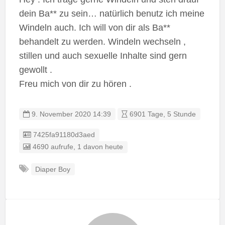
dein Ba** zu sein… natürlich benutz ich meine
Windeln auch. Ich will von dir als Ba**
behandelt zu werden. Windeln wechseln ,
stillen und auch sexuelle Inhalte sind gern
gewollt .
Freu mich von dir zu hören .
9. November 2020 14:39
6901 Tage, 5 Stunde
Listing ID
7425fa91180d3aed
4690 aufrufe, 1 davon heute
Diaper Boy