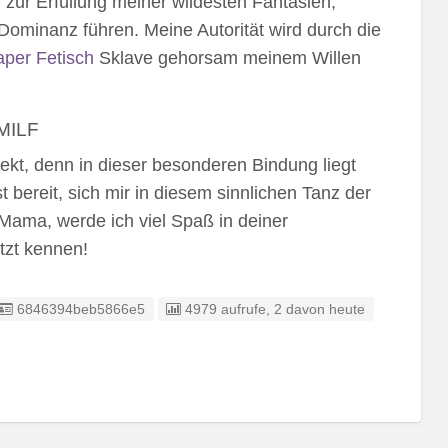
 zur Erfüllung meiner wildesten Fantasien,
 Dominanz führen. Meine Autorität wird durch die
aper Fetisch
Sklave gehorsam meinem Willen
 MILF
kt, denn in dieser besonderen Bindung liegt
st bereit, sich mir in diesem sinnlichen Tanz der
Mama, werde ich viel Spaß in deiner
tzt kennen!
Listing ID
6846394beb5866e5
4979 aufrufe, 2 davon heute