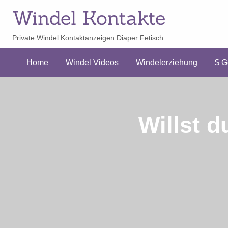
Windel Kontakte
Private Windel Kontaktanzeigen Diaper Fetisch
$ Geld
erziehung
verdienen
Home
Windel Videos
Windelerziehung
$ G
$
Willst 