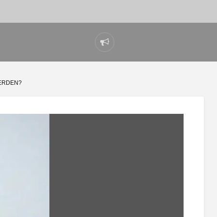
Problem
melden
WERDEN?