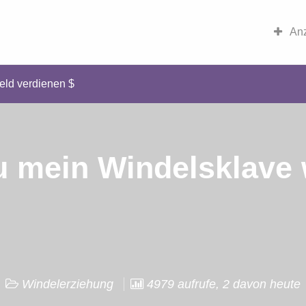
Anz
eld verdienen $
du mein Windelsklave
Windelerziehung
4979 aufrufe, 2 davon heute