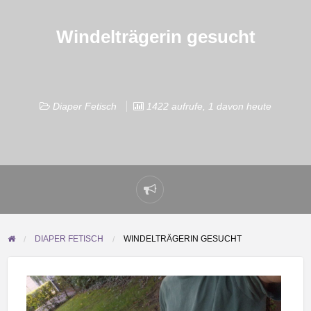
Windelträgerin gesucht
Diaper Fetisch
1422 aufrufe, 1 davon heute
Problem
melden
DIAPER FETISCH
WINDELTRÄGERIN GESUCHT