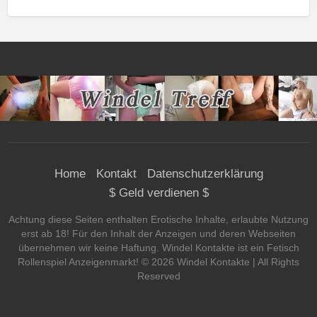
Home
Kontakt
Datenschutzerklärung
$ Geld verdienen $
Achtung diese Seiten enthalten Erotische Inhalte, erlaubte Nutzung
erst ab 18! Für den Inhalt der Anzeigen und deren Webseiten
übernehmen wir keine Haftung. Windel Kontakte ist ein Fetisch
Rollenspiel Anzeigenmarkt! ©
2026
Windel Kontakte
| All Rights
Reserved