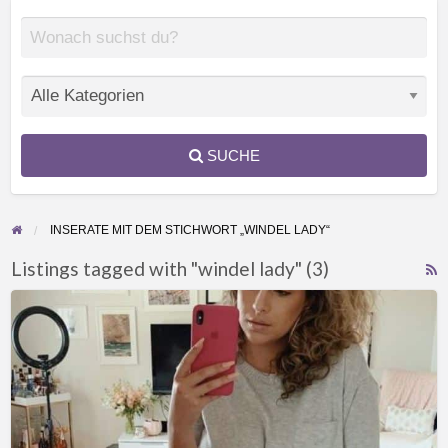
SUCHE
INSERATE MIT DEM STICHWORT „WINDEL LADY“
Listings tagged with "windel lady" (3)
F
Windeln
f
unter
a
den
t
Hosen
w
tragen?
l