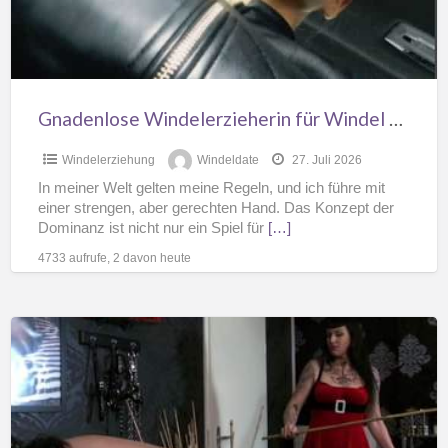
Gnadenlose Windelerzieherin für Windel Männer
Windelerziehung
Windeldate
27. Juli 2026
In meiner Welt gelten meine Regeln, und ich führe mit
einer strengen, aber gerechten Hand. Das Konzept der
Dominanz ist nicht nur ein Spiel für
[…]
4733 aufrufe, 2 davon heute
Windelerziehung
durch
Windel
Herrin
Samantha