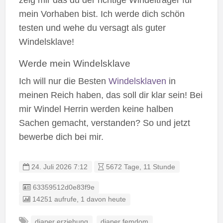
mein Vorhaben bist. Ich werde dich schön
testen und wehe du versagt als guter
Windelsklave!
Werde mein Windelsklave
Ich will nur die Besten
Windelsklaven
in
meinen Reich haben, das soll dir klar sein! Bei
mir Windel Herrin werden keine halben
Sachen gemacht, verstanden? So und jetzt
bewerbe dich bei mir.
24. Juli 2026 7:12
5672 Tage, 11 Stunde
Listing ID
63359512d0e83f9e
14251 aufrufe, 1 davon heute
diaper erziehung
diaper femdom