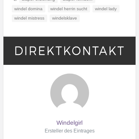
windel domina
windel herrin sucht
windel lady
windel mistress
windelsklave
Windelgirl
Ersteller des Eintrages